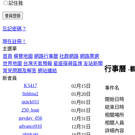
記住我
忘記密碼？
現在註冊！
主選單
首頁
導覽地圖
網路行事曆
社群網路
網路票選
世界地圖
台灣天氣預報
星座探尋區塊
友站新聞
行事曆
-
常見問題及解答
網站連結
新會員
K5417
02月15日
事件名
fishhsu2
01月20日
開始日時
quick011
01月01日
結束日時
250_loan
01月01日
相關場所
payday_056
12月31日
相關人員
advance010
12月31日
詳細內容
pbirkakt
10月23日