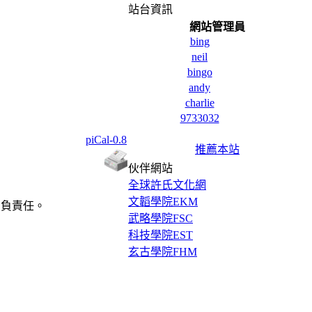
站台資訊
網站管理員
bing
neil
bingo
andy
charlie
9733032
piCal-0.8
推薦本站
伙伴網站
全球許氏文化網
文韜學院EKM
自負責任。
武略學院FSC
科技學院EST
玄古學院FHM