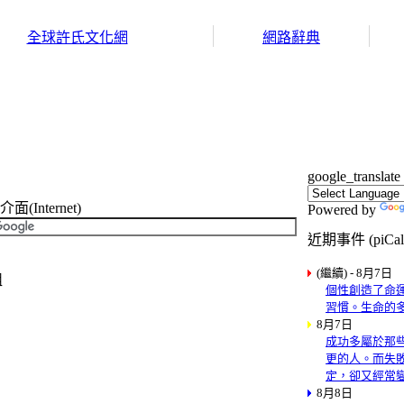
全球許氏文化網
網路辭典
google_translate
Internet)
Powered by
近期事件 (piCal
(繼續) - 8月7日
組
個性創造了命
習慣。生命的
8月7日
成功多屬於那
更的人。而失
定，卻又經常
8月8日