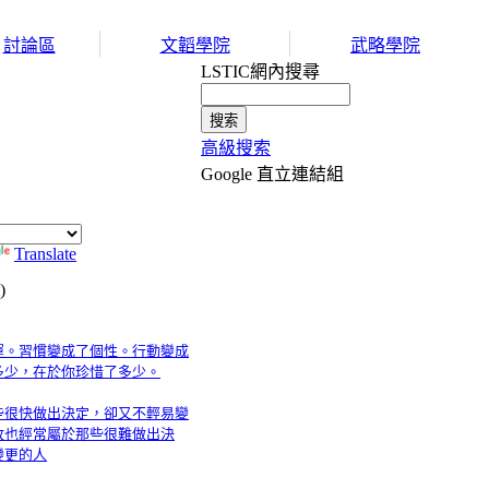
討論區
文韜學院
武略學院
LSTIC網內搜尋
高級搜索
Google 直立連結組
Translate
)
運。習慣變成了個性。行動變成
多少，在於你珍惜了多少。
些很快做出決定，卻又不輕易變
敗也經常屬於那些很難做出決
變更的人