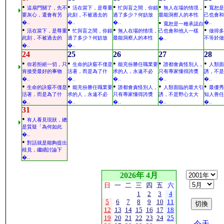
•
•
•
•
•
這扇門關了，先不
活在當下，是尊重
忙與盲之間，你錯
無人在場的情境，
寬恕是
要灰心，還會有另
此刻，不被過去的
過了多少？何妨放
最能洞察人的本性
己也會和
•
�..
�..
�..
�..
寬恕是一種承認自
•
•
•
•
活在當下，是尊重
忙與盲之間，你錯
無人在場的情境，
己也會和他人一樣
做得多
此刻，不被過去的
過了多少？何妨放
最能洞察人的本性
不等於做
�..
�..
�..
24
25
26
27
28
•
•
•
•
•
你若拒絕一切，只
生命的訣竅不僅是
能充份勝任職業要
誰都會責怪別人，
人類面
肯接受最好的事物
活著，而是為了什
求的人，永遠不必
只有專家懂得誇獎
誘，不是
�..
�..
�..
�..
�..
•
•
•
•
•
生命的訣竅不僅是
能充份勝任職業要
誰都會責怪別人，
人類面臨的最大引
最優秀
活著，而是為了什
求的人，永遠不必
只有專家懂得誇獎
誘，不是野心太大
知人善任
�..
�..
�..
�..
�..
31
•
有人看見現狀，總
是質疑「為何如此
�..
•
對話就是能夠提出
歧見，繼續討論下
�..
2026年 4月
日
一
二
三
四
五
六
1
2
3
4
5
6
7
8
9
10
11
12
13
14
15
16
17
18
19
20
21
22
23
24
25
今天