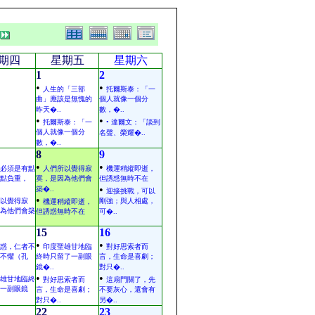
期四
星期五
星期六
1
2
•
•
人生的「三部
托爾斯泰：「一
曲」應該是無愧的
個人就像一個分
昨天�..
數，�..
•
•
托爾斯泰：「一
• 達爾文：「談到
個人就像一個分
名聲、榮耀�..
數，�..
8
9
•
•
必須是有點
人們所以覺得寂
機運稍縱即逝，
點負重，
寞，是因為他們會
但誘惑無時不在
•
築�..
迎接挑戰，可以
•
以覺得寂
剛強；與人相處，
機運稍縱即逝，
為他們會築
但誘惑無時不在
可�..
15
16
•
•
惑，仁者不
印度聖雄甘地臨
對好思索者而
不懼（孔
終時只留了一副眼
言，生命是喜劇；
鏡�..
對只�..
•
•
雄甘地臨終
對好思索者而
這扇門關了，先
一副眼鏡
言，生命是喜劇；
不要灰心，還會有
對只�..
另�..
22
23