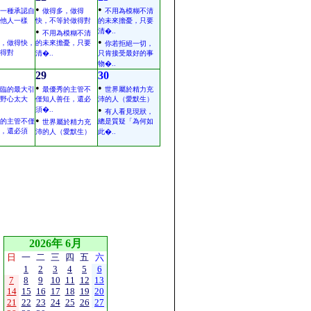
•
•
一種承認自
做得多，做得
不用為模糊不清
他人一樣
快，不等於做得對
的未來擔憂，只要
•
清�..
不用為模糊不清
•
，做得快，
的未來擔憂，只要
你若拒絕一切，
得對
清�..
只肯接受最好的事
物�..
29
30
•
•
臨的最大引
最優秀的主管不
世界屬於精力充
野心太大
僅知人善任，還必
沛的人（愛默生）
•
須�..
有人看見現狀，
•
的主管不僅
總是質疑「為何如
世界屬於精力充
，還必須
沛的人（愛默生）
此�..
2026年 6月
日
一
二
三
四
五
六
1
2
3
4
5
6
7
8
9
10
11
12
13
14
15
16
17
18
19
20
21
22
23
24
25
26
27