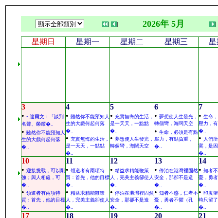
2026年 5月
星期日
星期一
星期二
星期三
星
3
4
5
6
7
•
•
•
•
•
• 達爾文：「談到
雖然你不能預知人
充實無悔的生活，
夢想使人生發光，
生命，
生的大戲何起何落
是一天天，一點點
轉個彎，海闊天空
壓力，有
名聲、榮耀�..
•
•
�..
�..
�..
生命，必須是有點
雖然你不能預知人
•
•
•
充實無悔的生活，
夢想使人生發光，
壓力，有點負重，
人們所
生的大戲何起何落
是一天天，一點點
轉個彎，海闊天空
寞，是因
�..
�..
�..
�..
10
11
12
13
14
•
•
•
•
•
迎接挑戰，可以剛
領道者有兩項特
精益求精能鞭策
停泊在港灣裡固然
知者不
強；與人相處，可
質：首先，他的目標
人，完美主義卻使人
安全，那卻不是造
憂，勇者
�..
�..
�..
�..
�..
•
•
•
•
•
領道者有兩項特
精益求精能鞭策
停泊在港灣裡固然
知者不惑，仁者不
印度聖
質：首先，他的目標
人，完美主義卻使人
安全，那卻不是造
憂，勇者不懼（孔
時只留了
�..
�..
�..
�..
�..
17
18
19
20
21