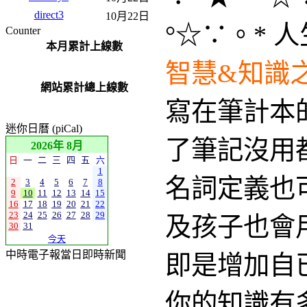
fishhsu2
01月20日
quick011
01月01日
°☆∵。* 人
250_loan
01月01日
payday_056
12月31日
智慧&知識之星
advance010
12月31日
pbirkakt
10月23日
寫在筆計本的知
seadfqh
10月23日
nextday2
10月22日
了筆記沒用都丟
direct3
10月22日
Counter
名詞定義也可造
本月累計上線數
及孩子也會用到
網站累計總上線數
即是增加自已的知
你的知識有多少
迷你日曆 (piCal)