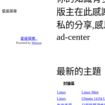
2026年 8月
日
一
二
三
四
五
六
版主在此感謝網
1
2
3
4
5
6
7
8
9
10
11
12
13
14
15
私的分享,感恩
16
17
18
19
20
21
22
23
24
25
26
27
28
29
30
31
ad-center
今天
中時電子報當日即時新
聞
最新的主題
星座探尋
討論區
Linux
Linux Mint
Linux
Ubuntu 14.04 LTS