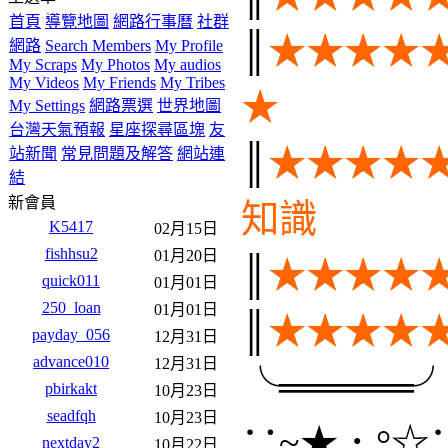
║
★★★★★★
忘記密碼？
★
現在註冊！
主選單
║
★★★★★ ★
首頁
導覽地圖
網路行
事曆
社群網路
Search
Members
My Profile
My
知識
Scraps
My Photos
My
audios
My Videos
My
Friends
My Tribes
My
║
★★★★★★
Settings
網路票選
世界
地圖
台灣天氣預報
星
║
★★★★★
╱
座探尋區塊
友站新聞
常見問題及解答
網站連
╰═════╯
★
結
新會員
K5417
02月15日
∵~★．°☆∵。