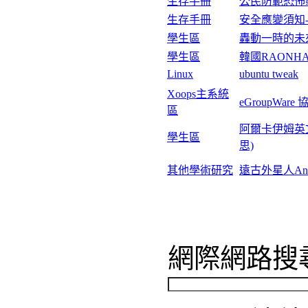
生存手冊
公民防範恐怖襲擊手冊-
生存手冊
安全應變須知-災難救
星座探索..
學生區
轟動一時的未來人大預言家--
Powered by
Winpon
學生區
韓國RAONHAJE公
Linux
ubuntu tweak
Xoops主系統
eGroupWare 協同作業
區
阿爾卡伊姆英文名為Aerk
學生區
思)
其他學術研究
遠古外星人AncientAlie
網際網路搜尋介
(Internet)