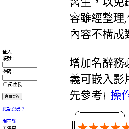
醫生，以免錯誤
容雖經整理,但
內容不構成對您
增加名辭務必先
義可嵌入影片及
登入
先參考{
操作說
帳號：
╭═════╮
密碼：
║
★★★★★
記住我