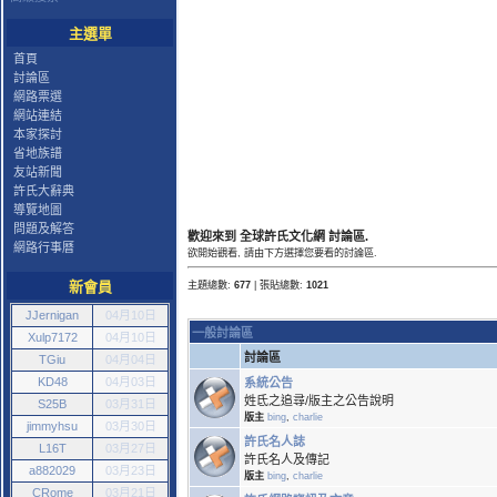
主選單
首頁
討論區
網路票選
網站連結
本家探討
省地族譜
友站新聞
許氏大辭典
導覽地圖
問題及解答
歡迎來到 全球許氏文化網 討論區.
網路行事曆
欲開始觀看, 請由下方選擇您要看的討論區.
新會員
主題總數:
677
| 張貼總數:
1021
JJernigan
04月10日
一般討論區
Xulp7172
04月10日
討論區
TGiu
04月04日
KD48
04月03日
系統公告
姓氐之追尋/版主之公告說明
S25B
03月31日
版主
bing
,
charlie
jimmyhsu
03月30日
許氏名人誌
L16T
03月27日
許氏名人及傳記
a882029
03月23日
版主
bing
,
charlie
CRome
03月21日