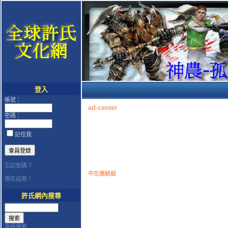
登入
帳號：
ad-center
密碼：
記住我
忘記密碼？
中左連結組
現在註冊！
許氏網內搜尋
高級搜索