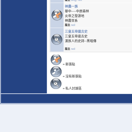
版主
bing
,
neil
神農一族
華中----中原森林
炎帝之發源地
神農世系
版主
neil
三皇五帝遠古史
三皇五帝遠古史
漢族人的史詩--黑暗傳
版主
neil
= 新張貼
= 沒有新張貼
= 私人討論區