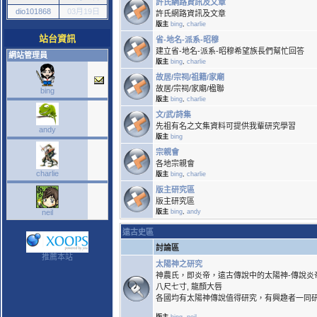
許氏網路資訊及文章
dio101868
03月19日
許氏網路資訊及文章
版主
bing
,
charlie
站台資訊
省-地名-派系-昭穆
建立省-地名-派系-昭穆希望族長們幫忙回答
網站管理員
版主
bing
,
charlie
故居/宗祠/祖籍/家廟
故居/宗祠/家廟/楹聯
bing
版主
bing
,
charlie
文/武/詩集
先祖有名之文集資料可提供我輩研究學習
andy
版主
bing
宗親會
各地宗親會
charlie
版主
bing
,
charlie
版主研究區
版主研究區
neil
版主
bing
,
andy
遠古史區
討論區
推薦本站
太陽神之研究
神農氏，即炎帝，遠古傳說中的太陽神-傳說炎
八尺七寸, 龍顏大唇
各國均有太陽神傳說值得研究，有興趣者一同