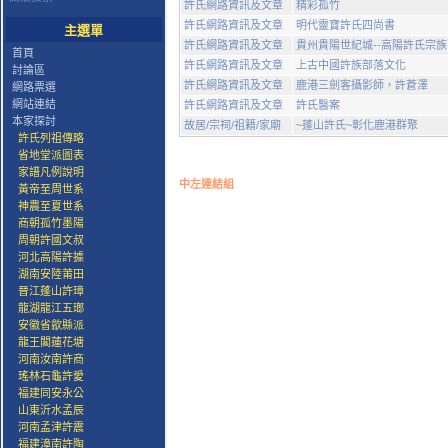
許氏網路資訊及文章
精彩孤竹
許氏網路資訊及文章
明代靈寶許氏四尚書
主選單
許氏網路資訊及文章
貴州貴陽世紀城--高陽許氏宗
首頁
許氏網路資訊及文章
上古中國許族部落文化
討論區
許氏網路資訊及文章
鹿港三劍客攝影師，許蒼澤
網路票選
網站連結
許氏網路資訊及文章
許氏醫案
本家探討
故居/宗祠/祖籍/家廟
~蓬山許氏~彰化鹿港群聚
許氏列祖傳略
省地堂派圖表
家譜凡例說明
中左連結組
黃帝至周世系
神農至夏世系
商朝孤竹墨陽
周朝許國文叔
河北高陽許據
湖南安陸莆田
晉江蓬山許璋
龍湖龍江五瑯
安徽省歙縣派
龍王閣蓮花塘
河南汝南許商
瑤林石龜許愛
福建同安永公
山東沂水孟辰
河南孟津許震
福建漳南許陶