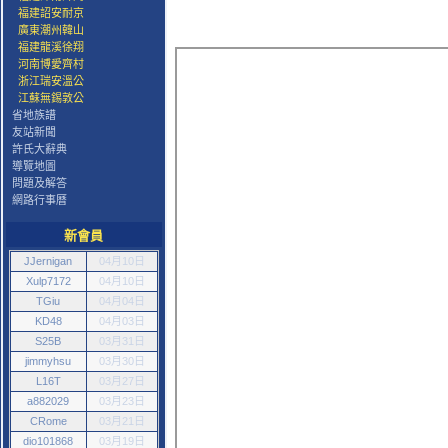
福建詔安耐京
廣東潮州韓山
福建龍溪徐翔
河南博愛齊村
浙江瑞安溫公
江蘇無錫敦公
省地族譜
友站新聞
許氏大辭典
導覽地圖
問題及解答
網路行事曆
新會員
JJernigan
04月10日
Xulp7172
04月10日
TGiu
04月04日
KD48
04月03日
S25B
03月31日
jimmyhsu
03月30日
L16T
03月27日
a882029
03月23日
CRome
03月21日
dio101868
03月19日