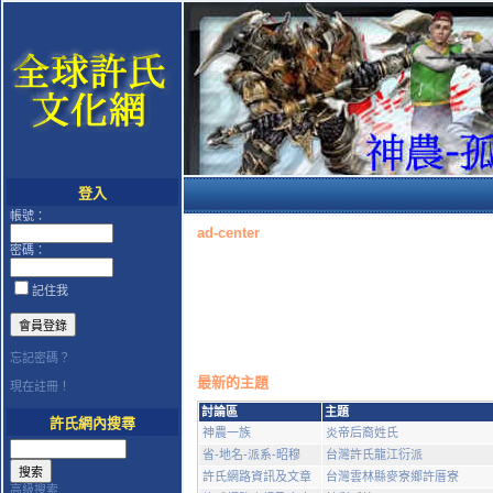
登入
帳號：
ad-center
密碼：
記住我
忘記密碼？
最新的主題
現在註冊！
討論區
主題
許氏網內搜尋
神農一族
炎帝后裔姓氏
省-地名-派系-昭穆
台灣許氏龍江衍派
許氏網路資訊及文章
台灣雲林縣麥寮鄉許厝寮
高級搜索