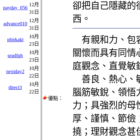
卻把自己隱藏的
12月
payday_056
31日
西。
12月
advance010
31日
10月
有親和力、包容
pbirkakt
23日
關懷而具有同情
10月
seadfqh
23日
庭觀念、直覺敏
10月
nextday2
22日
善良、熱心、敏
10月
direct3
腦筋敏銳、領悟
22日
優點：
力；具強烈的母
厚、謹慎、節儉
撓；理財觀念甚