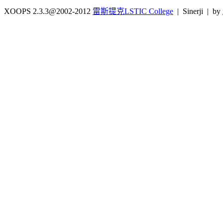
XOOPS 2.3.3@2002-2012
雷斯提克LSTIC College
| Sinerji | by