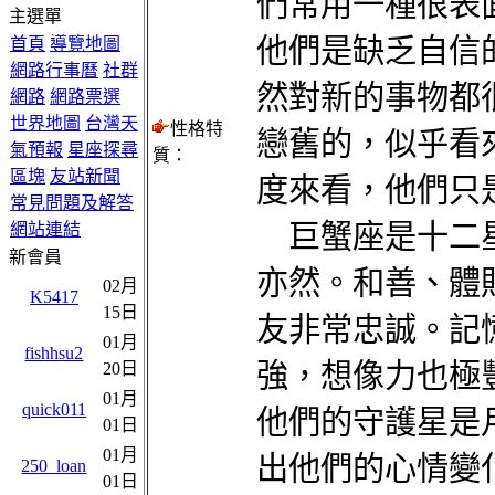
們常用一種很表
主選單
他們是缺乏自信
首頁
導覽地圖
網路行事曆
社群
然對新的事物都
網路
網路票選
世界地圖
台灣天
性格特
戀舊的，似乎看
氣預報
星座探尋
質：
區塊
友站新聞
度來看，他們只
常見問題及解答
巨蟹座是十二星
網站連結
新會員
亦然。和善、體
02月
K5417
15日
友非常忠誠。記
01月
fishhsu2
強，想像力也極
20日
01月
quick011
他們的守護星是
01日
01月
出他們的心情變
250_loan
01日