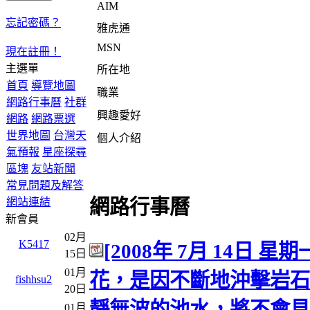
AIM
忘記密碼？
雅虎通
MSN
現在註冊！
主選單
所在地
首頁
導覽地圖
職業
網路行事曆
社群
興趣愛好
網路
網路票選
世界地圖
台灣天
個人介紹
氣預報
星座探尋
區塊
友站新聞
常見問題及解答
網站連結
網路行事曆
新會員
02月
K5417
[2008年 7月 14日 星期一
15日
01月
花，是因不斷地沖擊岩石
fishhsu2
20日
靜無波的池水，將不會見
01月