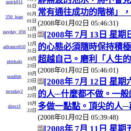
quick011
01日
常有通往成功的階梯」，
01月
250_loan
01日
(2008年01月02日 05:46:31)
12月
payday_056
[2008年 7月 13日 星期
31日
12月
的心態必須隨時保持積極
advance010
31日
超越自己。磨利「人生的
10月
pbirkakt
23日
(2008年01月02日 05:46:01)
10月
seadfqh
[2008年 7月 12日 星期
23日
10月
nextday2
的人─什麼都不做。一般
22日
10月
多做一點點。頂尖的人─
direct3
22日
(2008年01月02日 05:39:48)
[2008年 7月 11日 星期