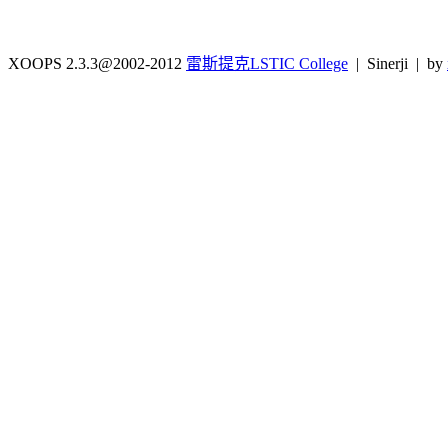
XOOPS 2.3.3@2002-2012
雷斯提克LSTIC College
| Sinerji | by