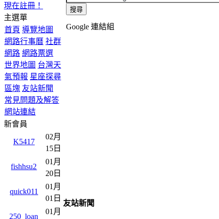
現在註冊！
主選單
Google 連結組
首頁
導覽地圖
網路行事曆
社群
網路
網路票選
世界地圖
台灣天
氣預報
星座探尋
區塊
友站新聞
常見問題及解答
網站連結
新會員
02月
K5417
15日
01月
fishhsu2
20日
01月
quick011
01日
友站新聞
01月
250_loan