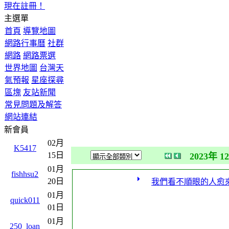
現在註冊！
主選單
首頁
導覽地圖
網路行事曆
社群
網路
網路票選
世界地圖
台灣天
氣預報
星座探尋
區塊
友站新聞
常見問題及解答
網站連結
新會員
02月
K5417
15日
2023年 1
01月
fishhsu2
20日
我們看不順眼的人愈
01月
quick011
01日
01月
250_loan