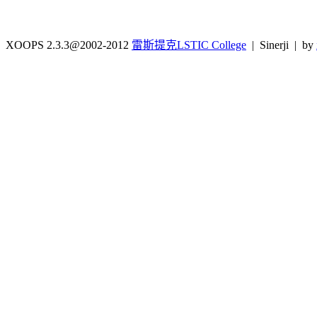
XOOPS 2.3.3@2002-2012
雷斯提克LSTIC College
| Sinerji | by