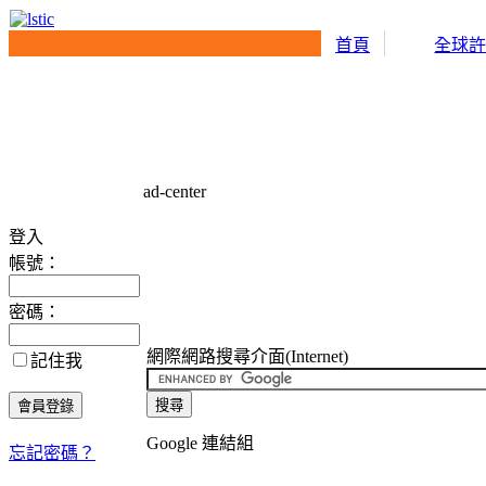
首頁
全球
ad-center
登入
帳號：
密碼：
網際網路搜尋介面(Internet)
記住我
Google 連結組
忘記密碼？