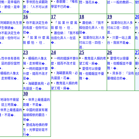
•
•
• 泰歌爾：「唯有
勤勉，是幸福的
李世民在貞觀政
問、落花水�..
述。一般的教師---..
使
學習不已的�..
手，節儉，是幸
要：「人不可以求
..
其�..
16
17
18
19
2
•
•
•
•
•
• 阿姆斯壯先生曾
你不能決定生命
「 如 果 什 麼 風
蕭伯納：「我不
如果你比別人多
學生做過�..
的長度，但你可以
險 都 怕 ， 往 ..
相信造化弄人，在
付出三倍、四倍、
台
•
•
控�..
這�..
甚..
你不能決定生命
蕭伯納：「我不相
•
•
•
「 如 果 什 麼 風
如果你比別人多
• 只要一站上講
長度，但你可以
信造化弄人，在這
匙
�..
..
險 都 怕 ， 往 ..
付出三倍、四倍、
台，我就不能�..
甚..
23
24
25
26
2
•
•
•
•
•
人性中本有善有
• 積極的人像太
一時的錯誤不算什
• 教育是人類的希
愛情可以很優
，惡的部份當然
陽，走到哪兒�..
麼，錯而不改才是
望工程。麻�..
雅，但婚姻並不優
靈
•
•
•
�..
..
雅。�..
一時的錯誤不算
愛情可以很優
•
•
• 海鷗要高飛，必
• 積極的人像太
• 貝多芬：「沒有
什麼，錯而不改才
雅，但婚姻並不優
在
先遠退。花�..
，走到哪兒�..
是�..
雅。�..
靈魂結合的�..
•
•
• 教育是人類的希
• 海鷗要高飛，必
望工程。麻�..
先遠退。花�..
30
•
• 地球你不需留
• 世界上最遙遠的
，這土地我�..
距離，不是�..
•
• 世界上最遙遠的
中國的道家有著
離，不是�..
福禍相依的觀念，
他�..
•
要成為哈佛的學
生，光學習好是不
行�..