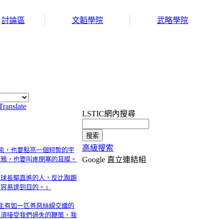
討論區
文韜學院
武略學院
Translate
LSTIC網內搜尋
高級搜索
火柴，也要點亮一個短暫的宇
烏鴉，也要叫疼閉塞的耳膜。
Google 直立連結組
星球長驅直進的人，反比踟躕
更容易達到目的。」
人生有如一匹善惡絲線交織的
必須接受我們過失的鞭策，我