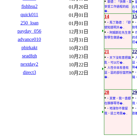
•
•
歌德：「快樂，是
fishhsu2
01月20日
享受工作過程的結
右
�..
福�
quick011
01月01日
14
15
•
•
250_loan
01月01日
• 馬丁路德：「即
使知道明天�..
對
payday_056
12月31日
•
•
• 阿姆斯壯先生曾
對學生做過�..
的
advance010
12月31日
控�
pbirkakt
10月23日
21
22
seadfqh
10月23日
•
•
• 天下沒有意把鑰
匙，可以打�..
惡
nextday2
10月22日
•
無�
人性中本有善有
•
direct3
10月22日
惡，惡的部份當然無
�..
陽
28
29
•
•
• 其實，我一直都
在靜靜等待�..
我
•
•
• 地球你不需留
我，這土地我�..
距