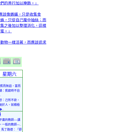
我們的善行加以掩飾。」
不應該像螞蟻，只是收集食
蜘蛛，只從自己腹中抽絲；而
採集之後加以整理消化，這樣
蜂蜜。」
像動物一樣活著，而應該追求
星期六
貧而無諂，富而
驕：貧窮時不自
.
恕：己所不欲，
施於人。就積極
..
3
平庸的教師----講
。一般的教師---..
• 馬丁路德：「即