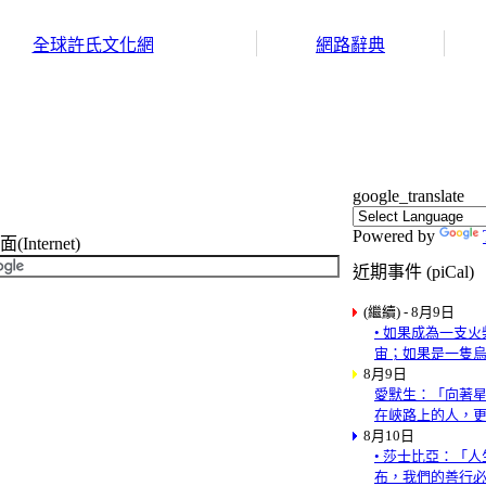
全球許氏文化網
網路辭典
google_translate
Powered by
nternet)
近期事件 (piCal)
(繼續) - 8月9日
• 如果成為一支
宙；如果是一隻
8月9日
愛默生：「向著
在峽路上的人，
8月10日
• 莎士比亞：「
布，我們的善行