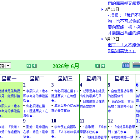
們的罪惡卻又賴
8月11日
• 培根：「我們
物；也不可以像
要向蜜蜂一樣，
才能釀出香甜的
8月12日
但丁：「人不能
知識和美德。」
2026年 6月
星期一
星期二
星期三
星期四
星期五
2
3
4
5
6
•
•
•
•
•
對話就是能夠提
寧願失去，也不
你必須活在當下，
感恩是身心綻放
自信是豐功偉績
歧見，繼續討論
願以卑劣的手段獲
隨遇而安，在每個
出來的最美花朵
的首要條件
無
•
•
�..
..
得�..
卑.
自信是豐功偉績
貧而無諂，富而
•
•
•
感恩是身心綻放出
寧願失去，也不
你必須活在當
的首要條件
無驕：貧窮時不自
來的最美花朵
以卑劣的手段獲
下，隨遇而安，在
卑..
勿
..
每個�..
面�
9
10
11
12
1
•
•
•
•
•
歌德：「快樂，
勤勉，是幸福的
李世民在貞觀政
• 泰歌爾：「唯有
• 「蛛絲馬跡皆學
享受工作過程的
右手，節儉，是幸
要：「人不可以求其
學習不已的�..
問、落花水�..
述
•
•
•
�..
..
福�..
• 「蛛絲馬跡皆學
平庸的教師----講