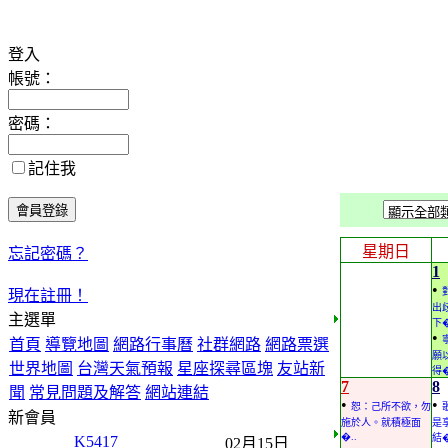
登入
帳號：
密碼：
記住我
星期日
忘記密碼？
1
•
現在註冊！
出
主選單
下�
•
首頁
導覽地圖
網路行事曆
社群網路
網路票選
願
世界地圖
台灣天氣預報
星座探尋區塊
友站新
得�
7
8
聞
常見問題及解答
網站連結
•
•
恕：己所不欲，勿
新會員
施於人。就積極面
是
�..
結�
K5417
02月15日