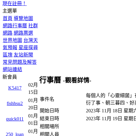
現在註冊！
主選單
首頁
導覽地圖
網路行事曆
社群
網路
網路票選
世界地圖
台灣天
氣預報
星座探尋
區塊
友站新聞
常見問題及解答
網站連結
新會員
行事曆
-觀看詳情-
02月
K5417
15日
每個人的「心靈細菌」
事件名
01月
衍了事、朝三暮四、好
fishhsu2
20日
開始日時
2023年 11月 18日 星
01月
結束日時
2023年 11月 19日 星
quick011
01日
相關場所
01月
相關人員
250_loan