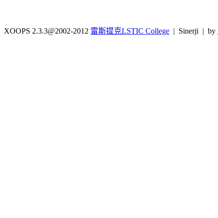
XOOPS 2.3.3@2002-2012
雷斯提克LSTIC College
| Sinerji | by