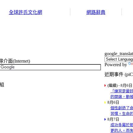
全球許氏文化網
網路辭典
google_transla
(Internet)
Powered by
近期事件 (piCa
結組
(繼續) - 8月6日
「練習是最好
的開端，動搖
8月6日
個性創造了
習慣。生命
8月7日
成功多屬於
更的人。而