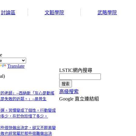
討論區
文韜學院
武略學院
te
Translate
LSTIC網內搜尋
l)
高級搜索
的老師」--西納斯「灰心是動搖
Google 直立連結組
是失敗的近鄰。」--易普生
命運。習慣變成了個性。行動變成
的多少，在於你珍惜了多少。
那些很快做出決定，卻又不輕易變
失敗也經常屬於那些很難做出決