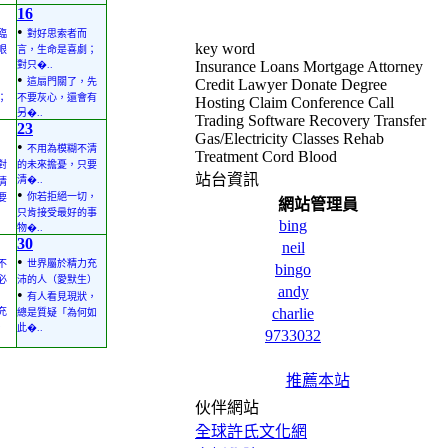
16
•
臨
對好思索者而
key word
眼
言，生命是喜劇；
Insurance Loans Mortgage Attorney
對只�..
•
這扇門關了，先
Credit Lawyer Donate Degree
；
不要灰心，還會有
Hosting Claim Conference Call
另�..
Trading Software Recovery Transfer
23
Gas/Electricity Classes Rehab
•
不用為模糊不清
Treatment Cord Blood
對
的未來擔憂，只要
站台資訊
清�..
清
•
你若拒絕一切，
要
網站管理員
只肯接受最好的事
bing
物�..
30
neil
•
不
世界屬於精力充
bingo
必
沛的人（愛默生）
andy
•
有人看見現狀，
charlie
充
總是質疑「為何如
）
此�..
9733032
推薦本站
伙伴網站
全球許氏文化網