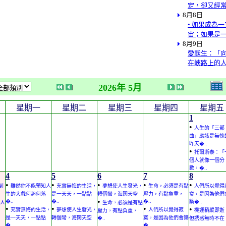
定，卻又經
8月8日
• 如果成為
宙；如果是
8月9日
愛默生：「
在峽路上的
2026年 5月
星期一
星期二
星期三
星期四
星期五
1
•
人生的「三部
曲」應該是無愧
昨天�..
•
托爾斯泰：「
個人就像一個分
數，�..
4
5
6
7
8
•
•
•
•
•
到
雖然你不能預知人
充實無悔的生活，
夢想使人生發光，
生命，必須是有點
人們所以覺得
生的大戲何起何落
是一天天，一點點
轉個彎，海闊天空
壓力，有點負重，
寞，是因為他們
•
�..
�..
�..
築�..
人
生命，必須是有點
•
•
•
•
充實無悔的生活，
夢想使人生發光，
人們所以覺得寂
機運稍縱即逝
壓力，有點負重，
是一天天，一點點
轉個彎，海闊天空
�..
寞，是因為他們會築
但誘惑無時不在
�..
�..