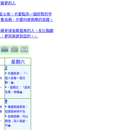
常變更的人
一支火柴，也要點亮一個短暫的宇
一隻烏鴉，也要叫疼閉塞的耳膜。
向著星球長驅直進的人，反比踟躕
人，更容易達到目的。」
星期六
2
•
托爾斯泰：「一
的
個人就像一個分
數，�..
•
一
• 達爾文：「談到
名聲、榮耀�..
9
•
寂
機運稍縱即逝，
會
但誘惑無時不在
•
迎接挑戰，可以
，
剛強；與人相處，
可�..