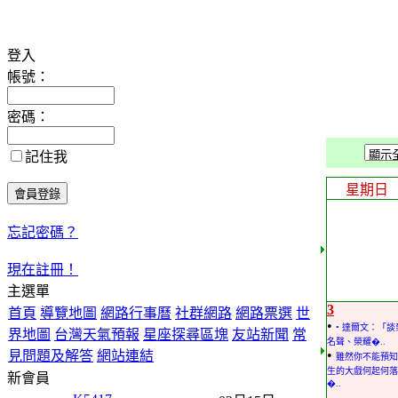
登入
帳號：
密碼：
記住我
星期日
忘記密碼？
現在註冊！
主選單
3
首頁
導覽地圖
網路行事曆
社群網路
網路票選
世
•
• 達爾文：「談
界地圖
台灣天氣預報
星座探尋區塊
友站新聞
常
名聲、榮耀�..
•
見問題及解答
網站連結
雖然你不能預知
生的大戲何起何落
新會員
�..