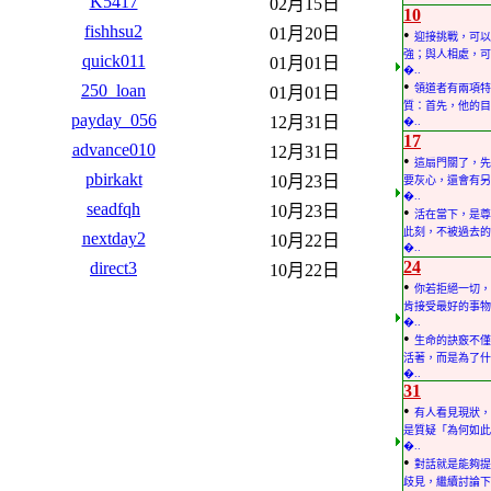
K5417
02月15日
10
fishhsu2
01月20日
•
迎接挑戰，可以
強；與人相處，可
quick011
01月01日
�..
•
250_loan
領道者有兩項特
01月01日
質：首先，他的目
payday_056
12月31日
�..
17
advance010
12月31日
•
這扇門關了，先
pbirkakt
10月23日
要灰心，還會有另
�..
seadfqh
10月23日
•
活在當下，是尊
此刻，不被過去的
nextday2
10月22日
�..
24
direct3
10月22日
•
你若拒絕一切，
肯接受最好的事物
�..
•
生命的訣竅不僅
活著，而是為了什
�..
31
•
有人看見現狀，
是質疑「為何如此
�..
•
對話就是能夠提
歧見，繼續討論下