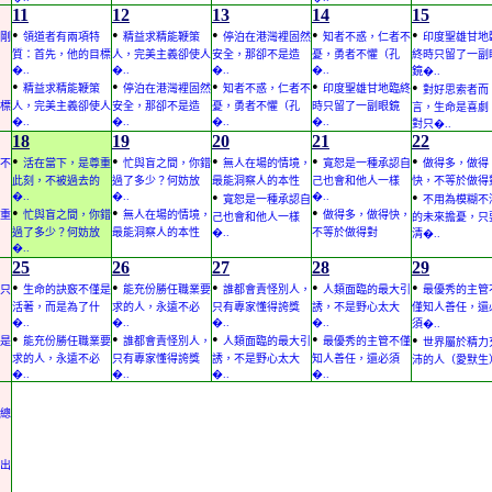
11
12
13
14
15
•
•
•
•
•
剛
領道者有兩項特
精益求精能鞭策
停泊在港灣裡固然
知者不惑，仁者不
印度聖雄甘地
質：首先，他的目標
人，完美主義卻使人
安全，那卻不是造
憂，勇者不懼（孔
終時只留了一副
�..
�..
�..
�..
鏡�..
•
•
•
•
•
精益求精能鞭策
停泊在港灣裡固然
知者不惑，仁者不
印度聖雄甘地臨終
對好思索者而
標
人，完美主義卻使人
安全，那卻不是造
憂，勇者不懼（孔
時只留了一副眼鏡
言，生命是喜劇
�..
�..
�..
�..
對只�..
18
19
20
21
22
•
•
•
•
•
不
活在當下，是尊重
忙與盲之間，你錯
無人在場的情境，
寬恕是一種承認自
做得多，做得
此刻，不被過去的
過了多少？何妨放
最能洞察人的本性
己也會和他人一樣
快，不等於做得
•
•
�..
�..
�..
寬恕是一種承認自
不用為模糊不
•
•
•
重
忙與盲之間，你錯
無人在場的情境，
做得多，做得快，
己也會和他人一樣
的未來擔憂，只
過了多少？何妨放
最能洞察人的本性
�..
不等於做得對
清�..
�..
25
26
27
28
29
•
•
•
•
•
只
生命的訣竅不僅是
能充份勝任職業要
誰都會責怪別人，
人類面臨的最大引
最優秀的主管
活著，而是為了什
求的人，永遠不必
只有專家懂得誇獎
誘，不是野心太大
僅知人善任，還
�..
�..
�..
�..
須�..
•
•
•
•
•
是
能充份勝任職業要
誰都會責怪別人，
人類面臨的最大引
最優秀的主管不僅
世界屬於精力
求的人，永遠不必
只有專家懂得誇獎
誘，不是野心太大
知人善任，還必須
沛的人（愛默生
�..
�..
�..
�..
總
出