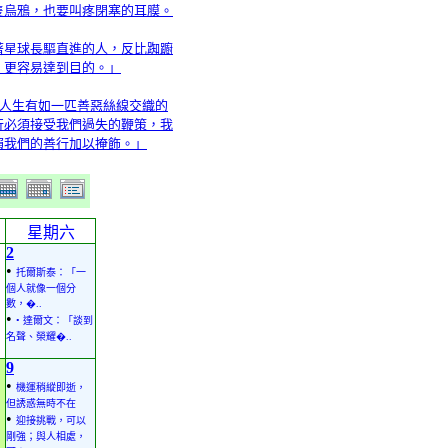
隻烏鴉，也要叫疼閉塞的耳膜。
著星球長驅直進的人，反比踟躕
，更容易達到目的。」
「人生有如一匹善惡絲線交織的
行必須接受我們過失的鞭策，我
賴我們的善行加以掩飾。」
星期六
2
•
托爾斯泰：「一
個人就像一個分
數，�..
•
• 達爾文：「談到
名聲、榮耀�..
9
•
機運稍縱即逝，
但誘惑無時不在
•
迎接挑戰，可以
剛強；與人相處，