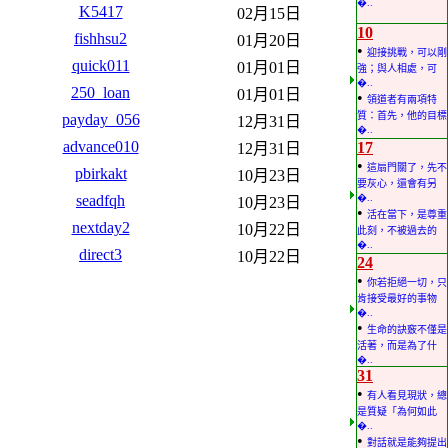
�..
K5417
02月15日
10
fishhsu2
01月20日
•
迎接挑戰，可以剛
quick011
01月01日
強；與人相處，可
�..
250_loan
01月01日
•
領道者有兩項特
質：首先，他的目標
payday_056
12月31日
�..
advance010
17
12月31日
•
這扇門關了，先不
pbirkakt
10月23日
要灰心，還會有另
seadfqh
�..
10月23日
•
活在當下，是尊重
nextday2
10月22日
此刻，不被過去的
�..
direct3
10月22日
24
•
你若拒絕一切，只
肯接受最好的事物
�..
•
生命的訣竅不僅是
活著，而是為了什
�..
31
•
有人看見現狀，總
是質疑「為何如此
�..
•
對話就是能夠提出