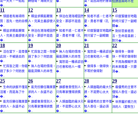
是一天天，一點點
轉個彎，海闊天空
�..
寞，是因為他們會築
但誘惑無時不在
�..
�..
11
12
13
14
15
•
•
•
•
•
領道者有兩項特
精益求精能鞭策
停泊在港灣裡固然
知者不惑，仁者不
印度聖雄甘地臨
質：首先，他的目標
人，完美主義卻使人
安全，那卻不是造
憂，勇者不懼（孔
終時只留了一副眼
�..
�..
�..
�..
鏡�..
•
•
•
•
•
精益求精能鞭策
停泊在港灣裡固然
知者不惑，仁者不
印度聖雄甘地臨終
對好思索者而
人，完美主義卻使人
安全，那卻不是造
憂，勇者不懼（孔
時只留了一副眼鏡
言，生命是喜劇；
�..
�..
�..
�..
對只�..
18
19
20
21
22
•
•
•
•
•
活在當下，是尊重
忙與盲之間，你錯
無人在場的情境，
寬恕是一種承認自
做得多，做得
此刻，不被過去的
過了多少？何妨放
最能洞察人的本性
己也會和他人一樣
快，不等於做得對
•
•
�..
�..
�..
寬恕是一種承認自
不用為模糊不清
•
•
•
忙與盲之間，你錯
無人在場的情境，
做得多，做得快，
己也會和他人一樣
的未來擔憂，只要
過了多少？何妨放
最能洞察人的本性
�..
不等於做得對
清�..
�..
25
26
27
28
29
•
•
•
•
•
生命的訣竅不僅是
能充份勝任職業要
誰都會責怪別人，
人類面臨的最大引
最優秀的主管不
活著，而是為了什
求的人，永遠不必
只有專家懂得誇獎
誘，不是野心太大
僅知人善任，還必
�..
�..
�..
�..
須�..
•
•
•
•
•
能充份勝任職業要
誰都會責怪別人，
人類面臨的最大引
最優秀的主管不僅
世界屬於精力充
求的人，永遠不必
只有專家懂得誇獎
誘，不是野心太大
知人善任，還必須
沛的人（愛默生）
�..
�..
�..
�..