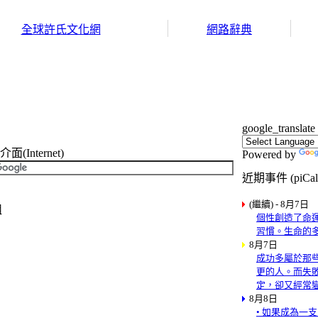
全球許氏文化網
網路辭典
google_translate
Internet)
Powered by
近期事件 (piCal
(繼續) - 8月7日
組
個性創造了命
習慣。生命的
8月7日
成功多屬於那
更的人。而失
定，卻又經常
8月8日
• 如果成為一