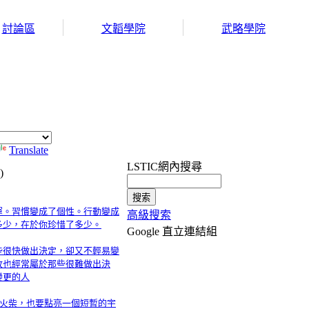
討論區
文韜學院
武略學院
Translate
LSTIC網內搜尋
)
運。習慣變成了個性。行動變成
高級搜索
多少，在於你珍惜了多少。
Google 直立連結組
些很快做出決定，卻又不輕易變
敗也經常屬於那些很難做出決
變更的人
支火柴，也要點亮一個短暫的宇