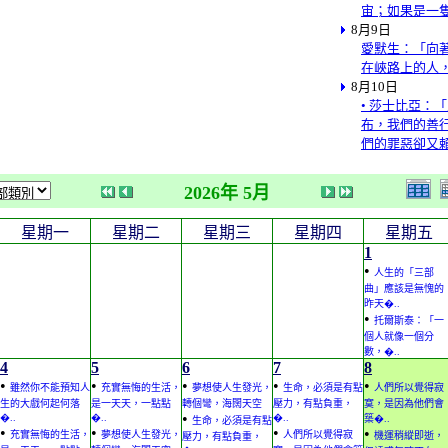
宙；如果是一
8月9日
愛默生：「向
在峽路上的人
8月10日
• 莎士比亞：
布，我們的善
們的罪惡卻又
2026年 5月
星期一
星期二
星期三
星期四
星期五
1
•
人生的「三部
曲」應該是無愧的
昨天�..
•
托爾斯泰：「一
個人就像一個分
數，�..
4
5
6
7
8
•
•
•
•
•
雖然你不能預知人
充實無悔的生活，
夢想使人生發光，
生命，必須是有點
人們所以覺得寂
生的大戲何起何落
是一天天，一點點
轉個彎，海闊天空
壓力，有點負重，
寞，是因為他們會
•
�..
�..
�..
築�..
生命，必須是有點
•
•
•
•
充實無悔的生活，
夢想使人生發光，
人們所以覺得寂
機運稍縱即逝，
壓力，有點負重，