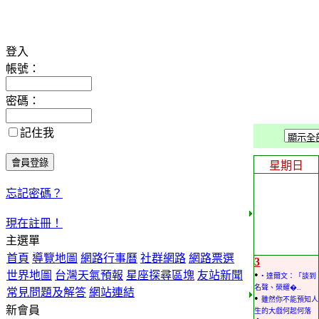
登入
帳號：
密碼：
記住我
星期日
忘記密碼？
現在註冊！
主選單
首頁
導覽地圖
網路行事曆
社群網路
網路票選
3
•
世界地圖
台灣天氣預報
星座探尋區塊
友站新聞
• 達爾文：「談到
名聲、榮耀�..
常見問題及解答
網站連結
•
雖然你不能預知人
新會員
生的大戲何起何落