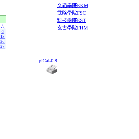
文韜學院EKM
武略學院FSC
科技學院EST
六
玄古學院FHM
6
13
20
27
piCal-0.8