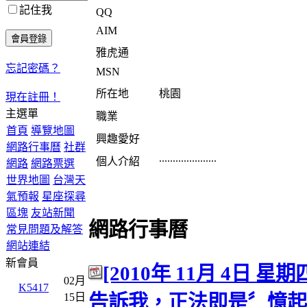
記住我
QQ
AIM
雅虎通
忘記密碼？
MSN
所在地
桃園
現在註冊！
主選單
職業
首頁
導覽地圖
興趣愛好
網路行事曆
社群
.....................
個人介紹
網路
網路票選
世界地圖
台灣天
氣預報
星座探尋
區塊
友站新聞
網路行事曆
常見問題及解答
網站連結
新會員
[2010年 11月 4日 星期
02月
K5417
告訴我，正法即是〞憶起
15日