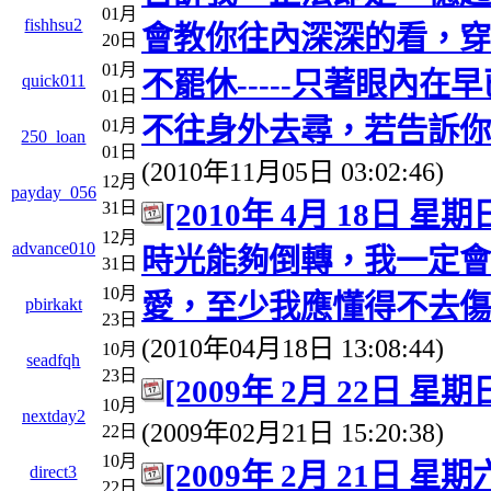
01月
fishhsu2
會教你往內深深的看，穿
20日
01月
不罷休-----只著眼內
quick011
01日
不往身外去尋，若告訴你
01月
250_loan
01日
(2010年11月05日 03:02:46)
12月
payday_056
[2010年 4月 18日 星期
31日
12月
advance010
時光能夠倒轉，我一定會
31日
10月
愛，至少我應懂得不去傷
pbirkakt
23日
(2010年04月18日 13:08:44)
10月
seadfqh
23日
[2009年 2月 22日 星
10月
nextday2
(2009年02月21日 15:20:38)
22日
10月
[2009年 2月 21日 
direct3
22日